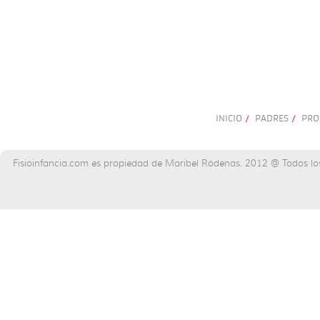
INICIO
PADRES
PRO
/
/
Fisioinfancia.com es propiedad de Maribel Ródenas. 2012 @ Todos lo