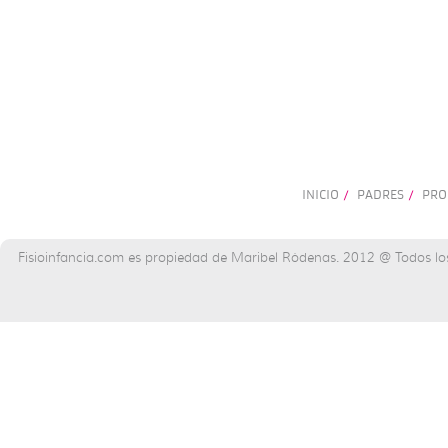
INICIO
PADRES
PRO
/
/
Fisioinfancia.com es propiedad de Maribel Ródenas. 2012 @ Todos lo