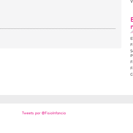
V
E
F
S
P
F
F
C
Tweets por @FisioInfancia