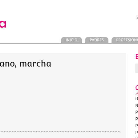
INICIO
PADRES
PROFESION
lano, marcha
D
N
P
P
P
P