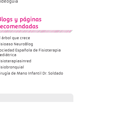
ideoguía
Blogs y páginas
recomendadas
l árbol que crece
isioaso NeuroBlog
ociedad Española de Fisioterapia
ediátrica
isioterapiasinred
isiobronquial
irugía de Mano Infantil Dr. Soldado