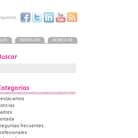
Síguenos:
ALES
VIDEOGUÍA
ACERCA DE
Buscar
Categorías
estacamos
oticias
adres
ortada
reguntas frecuentes
rofesionales