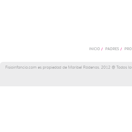
INICIO
PADRES
PRO
/
/
Fisioinfancia.com es propiedad de Maribel Ródenas. 2012 @ Todos lo