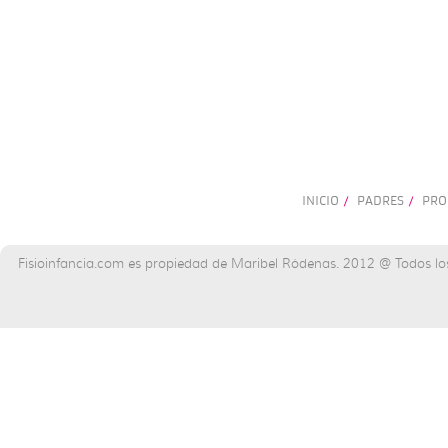
INICIO
PADRES
PRO
/
/
Fisioinfancia.com es propiedad de Maribel Ródenas. 2012 @ Todos lo