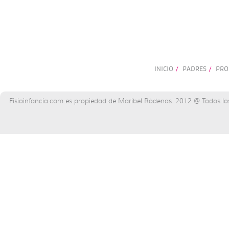
INICIO
PADRES
PRO
/
/
Fisioinfancia.com es propiedad de Maribel Ródenas. 2012 @ Todos lo