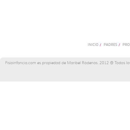
INICIO
PADRES
PRO
/
/
Fisioinfancia.com es propiedad de Maribel Ródenas. 2012 @ Todos lo